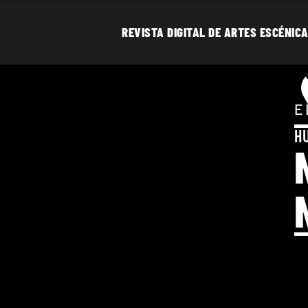
REVISTA DIGITAL DE ARTES ESCÉNICA
ESTOY SORPRENDIDO POR LA POTENCIA CREATIVA DE LAS COMPAÑÍAS
E
H